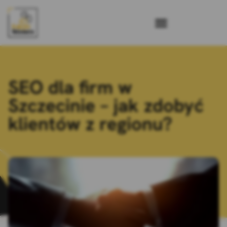
SEO dla firm w
Szczecinie – jak zdobyć
klientów z regionu?