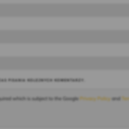
AS PISANIA KOLEJNYCH KOMENTARZY.
uired which is subject to the Google
Privacy Policy
and
Ter