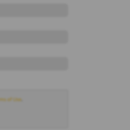
ms of Use
.