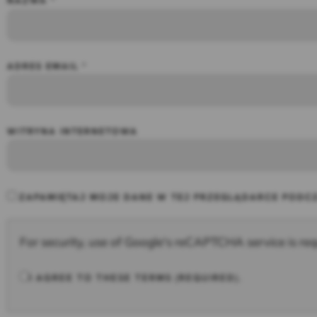
NAZWA
*
ADRES EMAIL
*
WITRYNA INTERNETOWA
ZAPAMIĘTAJ MOJE DANE W TEJ PRZEGLĄDARCE PODCZ
For security, use of Google's reCAPTCHA service is req
I AGREE TO THESE TERMS (REQUIRED).