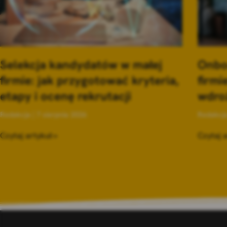
Selekcja kandydatów w małej
Onbo
firmie: jak przygotować kryteria,
firmi
etapy i ocenę rekrutacji
wdro
Redakcja
7 sierpnia 2026
Redakcj
Czytaj artykuł »
Czytaj a