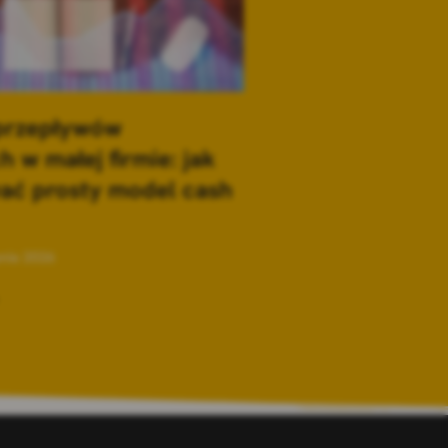
przepływów
h w małej firmie: jak
ać prosty model cash
pnia 2026