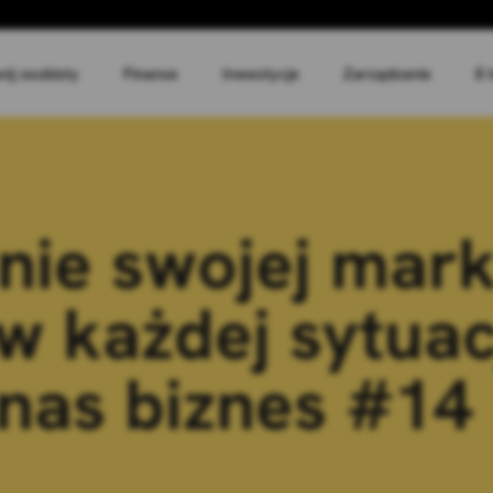
ój osobisty
Finanse
Inwestycje
Zarządzanie
E-
ie swojej mark
w każdej sytuacj
nas biznes #14