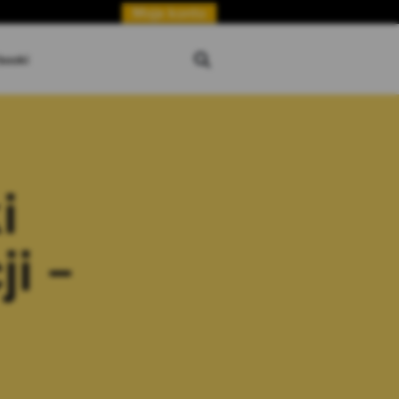
Moje konto
booki
i
i –