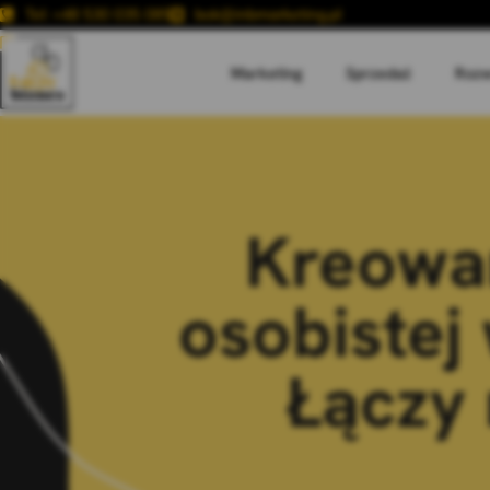
Tel: +48 530 035 085
bok@inbmarketing.pl
Marketing
Sprzedaż
Rozw
Kreowan
osobistej 
Łączy 