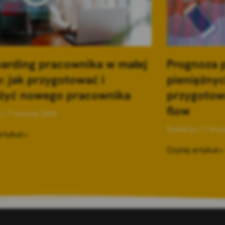
arding pracownika w małej
Prognoza 
e: jak przygotować i
pieniężnyc
żyć nowego pracownika
przygotow
flow
a
7 sierpnia 2026
Redakcja
7 sier
rtykuł »
Czytaj artykuł »