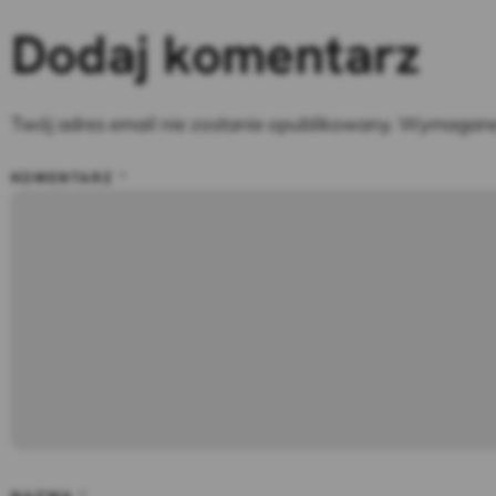
Dodaj komentarz
Twój adres email nie zostanie opublikowany.
Wymagane 
KOMENTARZ
*