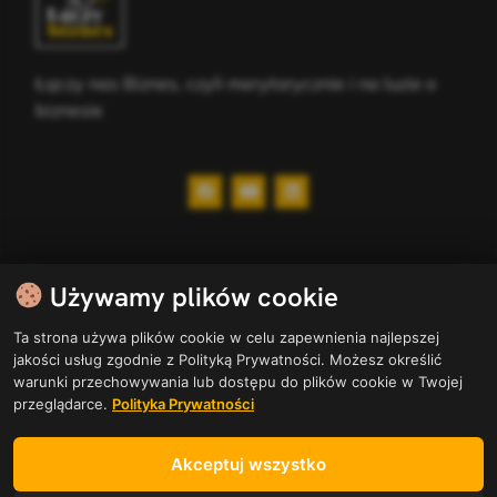
Łączy nas Biznes, czyli merytorycznie i na luzie o
biznesie
Używamy plików cookie
Polityka prywatności
Klauzula informacyjna
Ta strona używa plików cookie w celu zapewnienia najlepszej
Moje konto
jakości usług zgodnie z Polityką Prywatności. Możesz określić
warunki przechowywania lub dostępu do plików cookie w Twojej
przeglądarce.
Polityka Prywatności
♥︎
Made with
by INB Marketing
Akceptuj wszystko