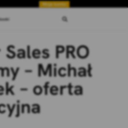
Moje konto
booki
 Sales PRO
y – Michał
ek – oferta
cyjna