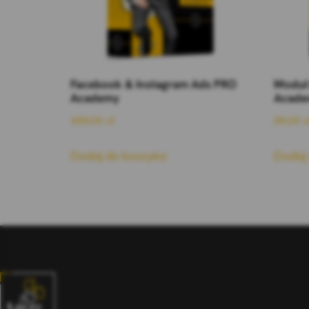
Facebook & Instagram Ads PRO
Moduł 
Academy
Academ
499,00
zł
99,00
z
Dodaj do koszyka
Dodaj