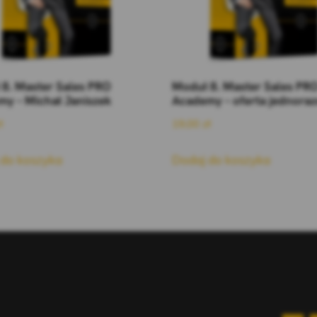
8. Master Sales PRO
Moduł 8. Master Sales PR
y – Michał Janiszek
Academy – oferta jednora
ł
19,00
zł
 do koszyka
Dodaj do koszyka