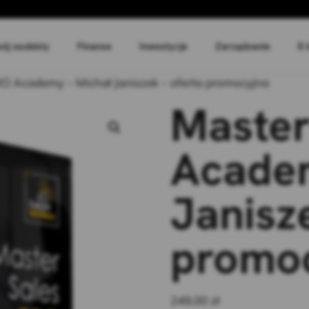
ój osobisty
Finanse
Inwestycje
Zarządzanie
E-
RO Academy – Michał Janiszek – oferta promocyjna
Master
Academ
Janisz
promo
249,00
zł