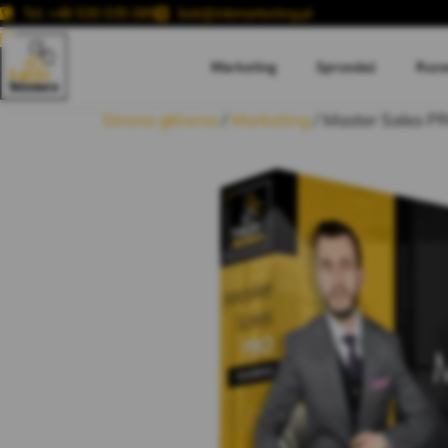
Tel: +48 530 035 085
bok@inbmarketing.pl
Marketing
Sprzedaż
Rozw
Strona główna
/
Marketing
/ Master Sales P