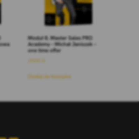
O
Moduł 8. Master Sales PRO
zowa
Academy – Michał Janiszek –
one time offer
29,00
zł
Dodaj do koszyka