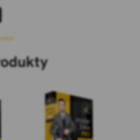
zedaż
rodukty