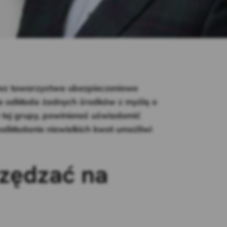
ez towarzystwa ubezpieczeniowe
ie odkłada żadnych środków z myślą o
do tej grupy, powinieneś uświadomić
 odkładanie niewielkich kwot umożliwi
czędzać na