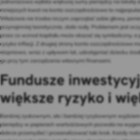
Jednorazowa wpłata większej sumy pieniędzy na lokatę 
mniejszych kwot na konto oszczędnościowe to najpopularn
Właściwie nie trzeba niczym zaprzątać sobie głowy, pon
przynajmniej teoretycznie, stale rosły. Problemem jest oc
przez co wzrost kapitału może okazać się symboliczny, a
ryzyko inflacji. Z drugiej strony konto oszczędnościowe 
stopniowo, wraz z upływem lat, udostępniać dziecku środ
go przy tym zarządzania własnymi finansami.
Fundusze inwestycyjn
większe ryzyko i wi
Bardziej zyskownym, ale i bardziej ryzykownym wyjściem
pieniędzy w papierach wartościowych pozwala na wygene
dobrze przemyśleć i przeanalizować taki krok. Każdy rodz