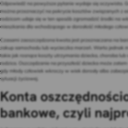
Odpowiedź na powyższe pytanie wydaje się oczywista. G
można przeznaczyć na pokrycie kosztów związanych z ed
rodzicom udaje się w ten sposób zgromadzić środki na w
mieszkania dla wchodzącego w dorosłość młodego człow
Czasami zaoszczędzona kwota jest przeznaczana na bardz
zakup samochodu lub wycieczka marzeń. Warto jednak mi
takie jak rosnące koszty utrzymania dziecka, choroba lu
rodzica. Oszczędzanie na przyszłość dziecka może zatem 
gdy młody człowiek wkroczy w wiek dorosły albo zabezpi
sytuacji życiowej.
Konta oszczędnościo
bankowe, czyli najpr