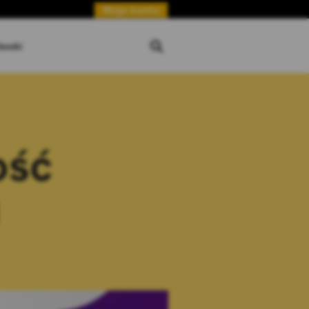
Moje konto
booki
ość