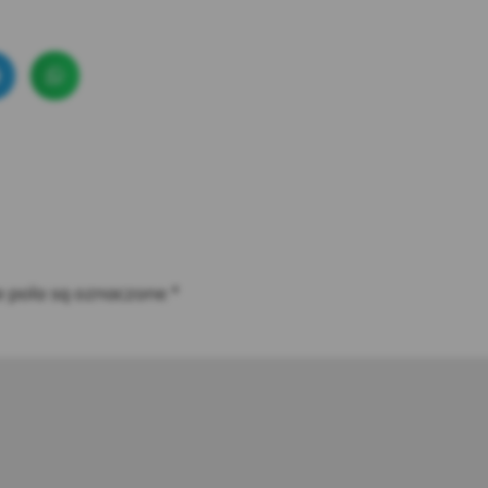
pola są oznaczone
*