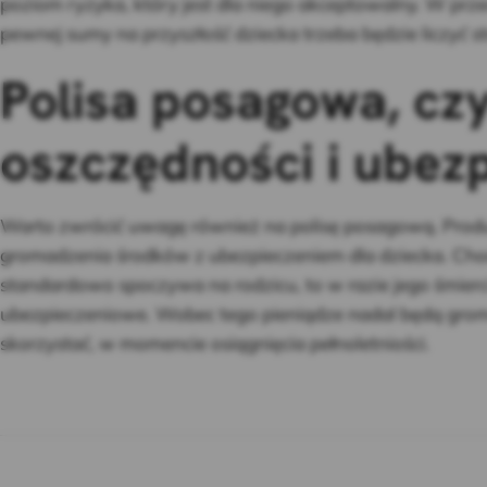
poziom ryzyka, który jest dla niego akceptowalny. W pr
pewnej sumy na przyszłość dziecka trzeba będzie liczyć st
Polisa posagowa, czy
oszczędności i ubez
Warto zwrócić uwagę również na polisę posagową. Produ
gromadzenia środków z ubezpieczeniem dla dziecka. Cho
standardowo spoczywa na rodzicu, to w razie jego śmierci
ubezpieczeniowe. Wobec tego pieniądze nadal będą grom
skorzystać, w momencie osiągnięcia pełnoletniości.