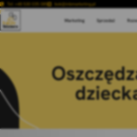
Tel: +48 530 035 085
bok@inbmarketing.pl
Marketing
Sprzedaż
Rozw
Oszczędza
dzieck