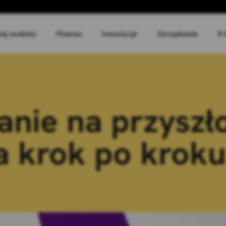
ój osobisty
Finanse
Inwestycje
Zarządzanie
E-
nie na przyszł
a krok po kroku