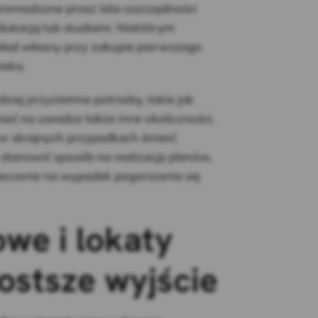
romadzone przez lata oszczędności
ukacją lub studiami. Niektórym
kład własny przy zakupie pierwszego
ieka.
iej przyziemne potrzeby, takie jak
eć na uwadze także inne okoliczności,
b w skrajnych przypadkach śmierć
stanowić sposób na realizację planów,
eczenie na wypadek pogorszenia się
we i lokaty
ostsze wyjście