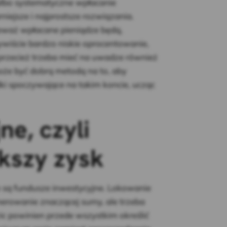
albo systematyczne wpłacanie
iejsze i najprostsze rozwiązania.
ieważ wpłacane pieniądze będą,
zywiście bardzo niskie oprocentowanie,
 przecież trzeba mieć na uwadze również
może być dobrą metodą na to, aby
ki spoczywające na takim koncie, ucząc
e, czyli
ększy zysk
 są fundusze inwestycyjne. Lokowanie
rowanie znaczącej sumy, ale trzeba
ic powinien przede wszystkim określić