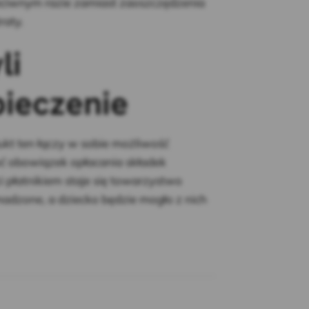
zeciwnym razie zamiast zaoszczędzenia
raty.
li
pieczenie
kt ten łączy w sobie możliwość
ć obowiązek opłacania składek
 płatnikiem staje się towarzystwo
adzone, a dziecko będzie mogło z nich