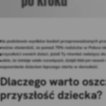
Na podstawie wyników badań przeprowadzonych prz
można stwierdzić, że ponad 75% rodziców w Polsce n
przyszłości swoich dzieci. Jeżeli Ty również należysz 
sobie, że istnieje wiele rozwiązań, dzięki którym nawet
zapewnienie dzieciom lepszego startu w dorosłość.
Dlaczego warto osz
przyszłość dziecka?