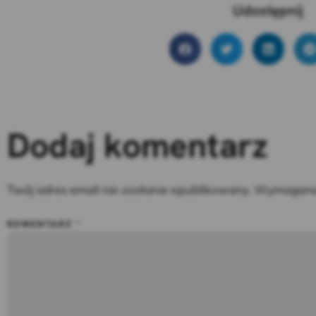
Udostępnij
Dodaj komentarz
Twój adres email nie zostanie opublikowany.
Wymagane 
KOMENTARZ
*