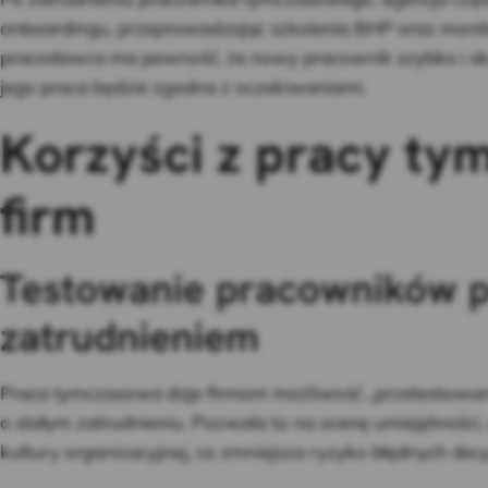
onboardingu, przeprowadzając szkolenia BHP oraz monito
pracodawca ma pewność, że nowy pracownik szybko i sku
jego praca będzie zgodna z oczekiwaniami.
Korzyści z pracy ty
firm
Testowanie pracowników p
zatrudnieniem
Praca tymczasowa daje firmom możliwość „przetestowani
o stałym zatrudnieniu. Pozwala to na ocenę umiejętnoś
kultury organizacyjnej, co zmniejsza ryzyko błędnych decy