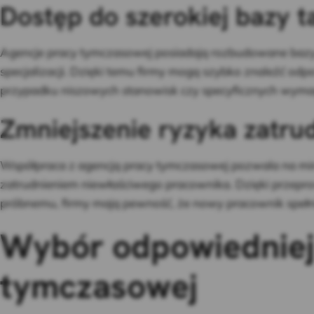
Dostęp do szerokiej bazy 
Agencje pracy tymczasowej posiadają rozbudowane bazy
specjalizacji. Dzięki temu firmy mogą szybko znaleźć o
przypadku niszowych stanowisk czy specyficznych wyma
Zmniejszenie ryzyka zatru
Współpraca z agencją pracy tymczasowej pozwala na mi
zatrudnieniem niewłaściwego pracownika. Dzięki przepro
próbnemu, firmy mają pewność, że nowy pracownik spełni
Wybór odpowiedniej 
tymczasowej