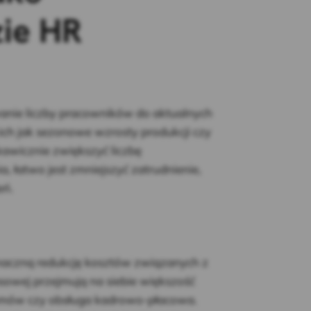
zie HR
nie liczby pracowników do aktualnych
h jak sezonowe wzrosty produkcji czy
kawicznie zwiększyć liczbę
 łatwo jest zmniejszyć zatrudnienie,
eń.
aczną redukcję kosztów związanych z
asowej przejmują na siebie większość
e umów czy obsługa kadrowo-płacowa.