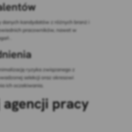
talentów
 danych kandydatów z różnych branż i
dpowiednich pracowników, nawet w
gań .
dnienia
nimalizację ryzyka związanego z
wadzonej selekcji oraz okresowi
a ich oczekiwania.
agencji pracy