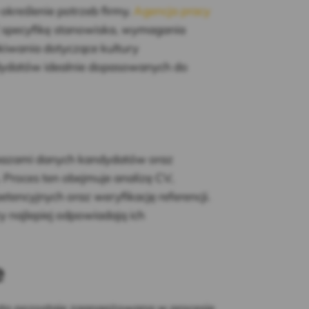
określenie potrzeb firmy.
Agencja pracy
 specyfikę stanowiska, wymagania
kiwania dotyczące kultury
andydatów idealnie dopasowanych do
bazami danych kandydatów oraz
 Proces ten obejmuje analizę CV,
encyjnych oraz weryfikację referencji.
y najlepiej odpowiadają ich
e
sto pozostaje zaangażowana w procesie