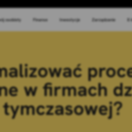
ój osobisty
Finanse
Inwestycje
Zarządzanie
E-
malizować proc
ne w firmach dz
 tymczasowej?