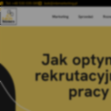
Tel: +48 530 035 085
bok@inbmarketing.pl
Marketing
Sprzedaż
Rozw
Jak opty
rekrutacyj
pracy