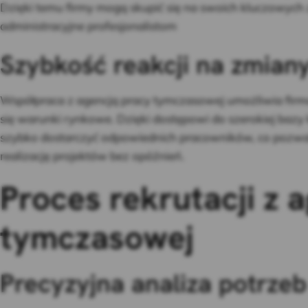
Dzięki temu firmy mogą skupić się na swoich kluczowych
administracyjne profesjonalistom
Szybkość reakcji na zmian
Współpraca z agencją pracy tymczasowej umożliwia firm
się warunki rynkowe. Dzięki dostępowi do szerokiej bazy
szybko dostarczyć odpowiednich pracowników, co pozwala
realizację projektów bez opóźnień.
Proces rekrutacji z 
tymczasowej
Precyzyjna analiza potrzeb