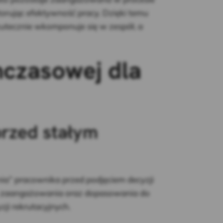
rując efektywność pracy. Dzięki temu
tecznie wkomponuje się w zespół, a
mczasowej dla
rzed stałym
a” pracownika przed podjęciem decyzji
ci, zaangażowania oraz dopasowania do
zji rekrutacyjnych.