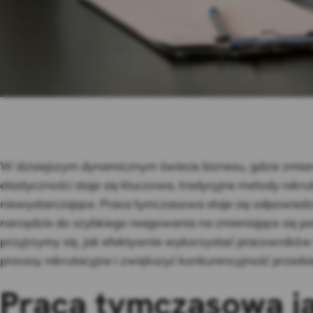
W dzisiejszym dynamicznym świecie biznesu, gdzie zmian
elastyczności staje się kluczowa, tradycyjne metody rekrut
niewystarczające. Praca tymczasowa staje się odpowiedz
narzędzie do szybkiego reagowania na zmieniające się p
przyjrzymy się, jak efektywnie wykorzystać pracownik
procesy rekrutacyjne i zwiększyć konkurencyjność przedsi
Praca tymczasowa j