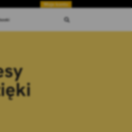
Moje konto
booki
esy
ięki