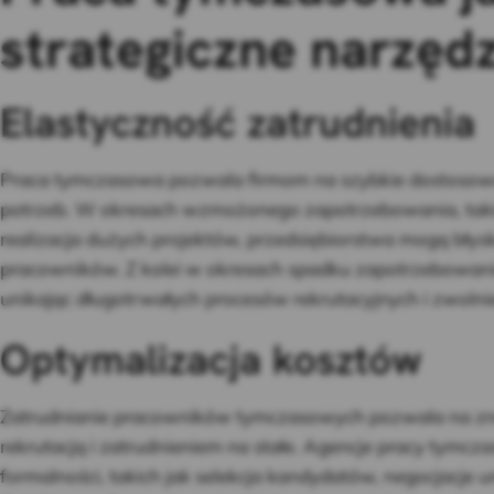
strategiczne narzęd
Elastyczność zatrudnienia
Praca tymczasowa pozwala firmom na szybkie dostosowa
potrzeb. W okresach wzmożonego zapotrzebowania, takic
realizacja dużych projektów, przedsiębiorstwa mogą błys
pracowników. Z kolei w okresach spadku zapotrzebowania,
unikając długotrwałych procesów rekrutacyjnych i zwolni
Optymalizacja kosztów
Zatrudnianie pracowników tymczasowych pozwala na zn
rekrutacją i zatrudnieniem na stałe. Agencje pracy tymcz
formalności, takich jak selekcja kandydatów, negocjacj