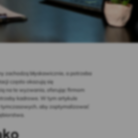
y zachodzą błyskawicznie, a potrzeba
acji często okazują się
ią na te wyzwania, oferując firmom
otrzeby kadrowe. W tym artykule
ów tymczasowych, aby zoptymalizować
ębiorstwa.
ako