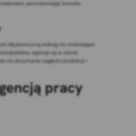
 zadaniach, pozostawiając kwestie
y
om błyskawiczną reakcję na zmieniające
 kandydatów, agencje są w stanie
 na utrzymanie ciągłości produkcji i
agencją pracy