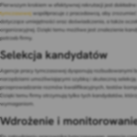
Pierwszym krokiem w efektywnej rekrutacji jest dokładne 
tymczasowej
współpracuje z pracodawcą, aby zrozumieć
dotyczące umiejętności oraz doświadczenia, a także ocze
organizacyjnej. Dzięki temu możliwe jest znalezienie k
potrzeb firmy.
Selekcja kandydatów
Agencje pracy tymczasowej dysponują rozbudowanymi 
narzędziami umożliwiającymi szybką i skuteczną selekcję.
przeprowadzanie rozmów kwalifikacyjnych, testów kompet
Dzięki temu firmy otrzymują tylko tych kandydatów, którz
wymaganiom.
Wdrożenie i monitorowani
Po zatrudnieniu pracownika tymczasowego, agencja czę