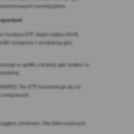
goterminowymi inwestycjami.
-sportami
n fundusz ETF śledzi indeks MVIS
ółki związane z produkcją gier,
tuje w spółki z branży gier wideo i e-
ziedziną.
(NERD): Ten ETF koncentruje się na
i związanych.
 ciągłym zmianom. Oto kilka ważnych