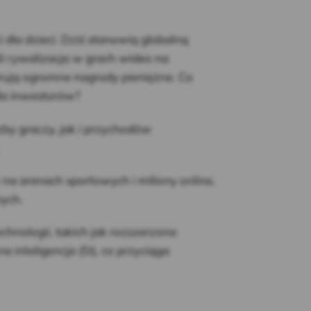
dla dzieci. Dziś stanowią globalną
li rywalizacja w grach wideo na
erują ogromne nagrody pieniężne. Co
dla inwestorów?
zby graczy, jak i przychodów
na arenach sportowych i miliony online,
nych.
hnologii, takich jak rozszerzona
a inteligencja (SI), co przyciąga