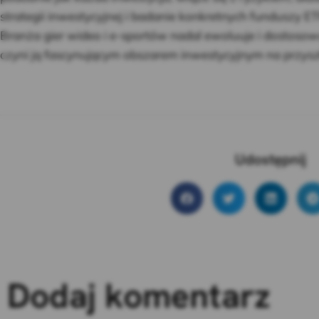
strategii inwestycyjnej i badanie konkretnych funduszy ET
Branża gier wideo i e-sportów nadal ewoluuje i dostosowu
czyni ją fascynującym obszarem inwestycyjnym na przysz
Udostępnij
Dodaj komentarz