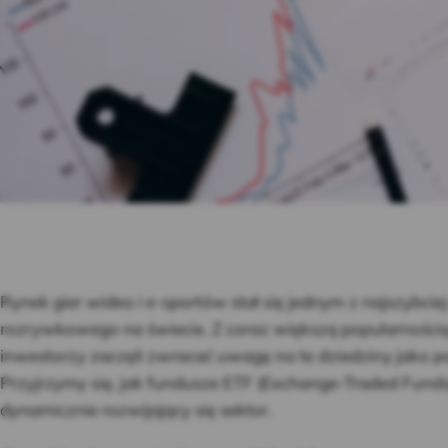
Rynek gier wideo i e-sportów stał się jednym z najszybcie
rozrywkowego na świecie. Z coraz większą popularnością
inwestorzy zaczęli zwracać uwagę na te dziedziny jako p
Przyjrzymy się, jak fundusze ETF (Exchange-Traded Fund
dynamicznie rozwijający się sektor.