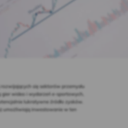
j rozwijających się sektorów przemysłu
 gier wideo i wydarzeń e-sportowych,
otencjalnie lukratywne źródło zysków.
s) umożliwiają inwestowanie w ten