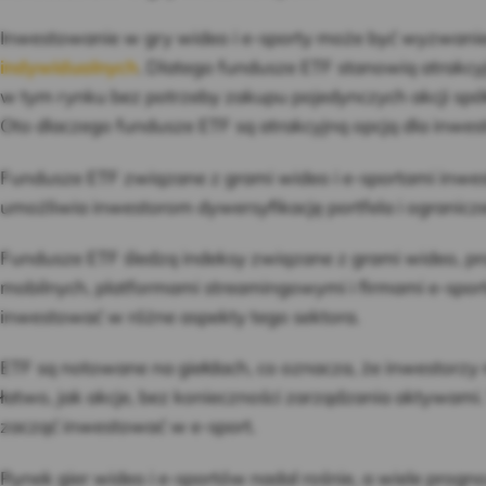
Inwestowanie w gry wideo i e-sporty może być wyzwani
indywidualnych
. Dlatego fundusze ETF stanowią atrakcy
w tym rynku bez potrzeby zakupu pojedynczych akcji sp
Oto dlaczego fundusze ETF są atrakcyjną opcją dla inwes
Fundusze ETF związane z grami wideo i e-sportami inwest
umożliwia inwestorom dywersyfikację portfela i ogranicze
Fundusze ETF śledzą indeksy związane z grami wideo, pr
mobilnych, platformami streamingowymi i firmami e-spo
inwestować w różne aspekty tego sektora.
ETF są notowane na giełdach, co oznacza, że inwestorzy
łatwo, jak akcje, bez konieczności zarządzania aktywami
zacząć inwestować w e-sport.
Rynek gier wideo i e-sportów nadal rośnie, a wiele progn