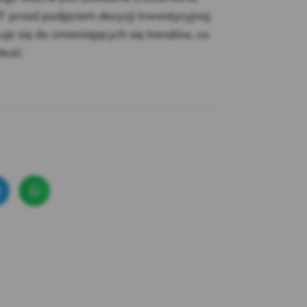
F przed podjęciem decyzji inwestycyjnej.
je się do zmieniających się trendów, co
łość.