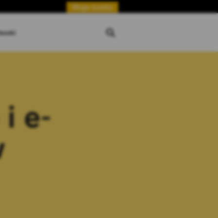
Moje konto
booki
i e-
w