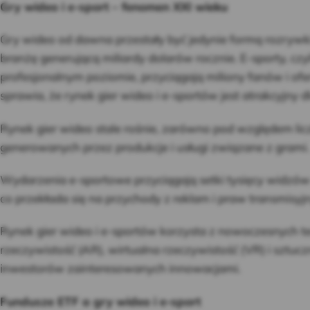
Gry wideo i e-sport – fenomen XXI wieku
Gry wideo od dawna przestały być jedynie formą rozrywki 
branżę generującą miliardy dolarów rocznie. E-sporty, czy
profesjonalnym poziomie, przyciągają miliony fanów i of
sprawia, że rynek gier wideo i e-sportów jest atrakcyjny 
Rynek gier wideo stale rośnie, zarówno pod względem lic
generowanych przez produkcje i usługi związane z grami.
Wydarzenia e-sportowe przyciągają setki tysięcy widzów 
co przekłada się na przychody z reklam i praw transmisyj
Rynek gier wideo i e-sportów korzysta z nowoczesnych tec
rzeczywistość (AR), wirtualna rzeczywistość (VR) i sztuczn
inwestorów zainteresowanych innowacjami.
Fundusze ETF a gry wideo i e-sport