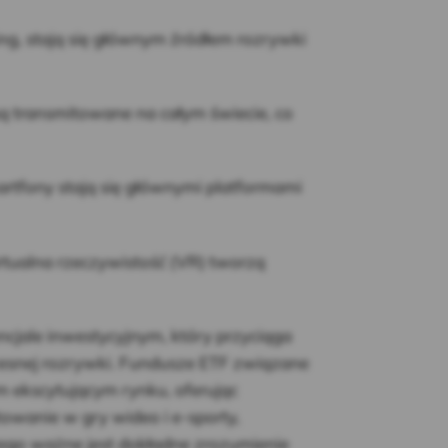
ng, stają się głównym źródłem rozrywki
ą transmitowane na całym świecie, co
rtfony stają się głównymi platformami
irtualna rzeczywistość (VR) tworzą
cjale inwestycyjnym, który przyciąga
snej rozrywki. Fundusze ETF związane
 ekscytującym rynku, oferując
towanie w gry wideo i e-sporty,
atego ważne jest dokładne zrozumienie