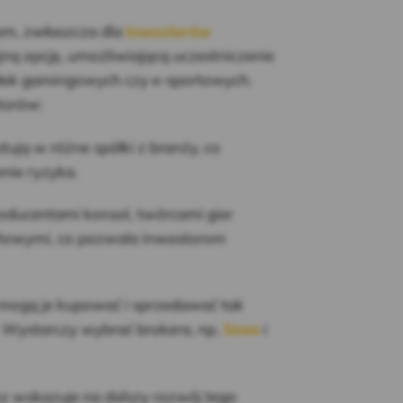
em, zwłaszcza dla
inwestorów
jną opcję, umożliwiającą uczestniczenie
ółek gamingowych czy e-sportowych.
torów:
ują w różne spółki z branży, co
nie ryzyka.
oducentami konsol, twórcami gier
rtowymi, co pozwala inwestorom
 mogą je kupować i sprzedawać tak
. Wystarczy wybrać brokera, np.
Saxo
i
oz wskazuje na dalszy rozwój tego