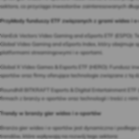
sektora, co przyciąga inwestorów zainteresowanych dłu
Przykłady funduszy ETF związanych z grami wideo i e
VanEck Vectors Video Gaming and eSports ETF (ESPO): Te
Global Video Gaming and eSports Index, który obejmuje sp
platformami streamingowymi i e-sportami.
Global X Video Games & Esports ETF (HERO): Fundusz inwes
sportów oraz firmy oferujące technologie związane z tą d
Roundhill BITKRAFT Esports & Digital Entertainment ETF 
firmach z branży e-sportów oraz technologii i treści z nim
Trendy w branży gier wideo i e-sportów
Branża gier wideo i e-sportów jest dynamiczna i podlega
trendów, które wpływają na rozwój tego sektora: