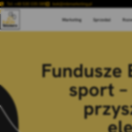
Tel: +48 530 035 085
bok@inbmarketing.pl
Marketing
Sprzedaż
Rozw
Fundusze E
sport –
przys
el