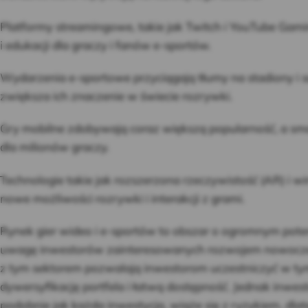
Platformy streamingowe, takie jak Twitch i YouTube Gami
i edukacji dla graczy i fanów e-sportów.
Wydarzenia e-sportowe przyciągają tłumy na stadiony i s
zwiększa ich znaczenie w świecie rozrywki.
Gry mobilne zdobywają coraz większą popularność, a sma
dla milionów graczy.
Technologie takie jak rozszerzona rzeczywistość (AR) i w
nowe możliwości rozrywki i interakcji z grami.
Rynek gier wideo i e-sportów to obszar o ogromnym poten
uwagę inwestorów zainteresowanych rozwojem nowocze
z tym sektorem pozwalają inwestorom uczestniczyć w tym
dywersyfikację portfela i łatwą dostępność. Jednak inwes
podobnie jak każda inwestycja, wiąże się z ryzykiem, dl