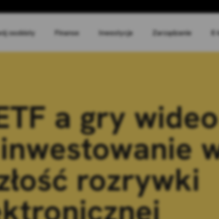
ój osobisty
Finanse
Inwestycje
Zarządzanie
E-
TF a gry wideo 
 inwestowanie 
złość rozrywki
ektronicznej