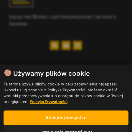
Łączy nas Biznes, czyli merytorycznie i na luzie o
biznesie
Używamy plików cookie
Polityka prywatności
Klauzula informacyjna
Ta strona używa plików cookie w celu zapewnienia najlepszej
Moje konto
jakości usług zgodnie z Polityką Prywatności. Możesz określić
warunki przechowywania lub dostępu do plików cookie w Twojej
przeglądarce.
Polityka Prywatności
♥︎
Made with
by INB Marketing
Akceptuj wszystko